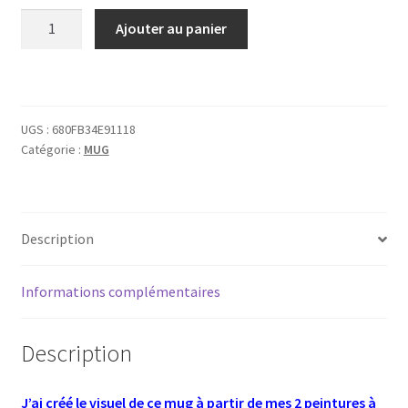
quantité
Ajouter au panier
de
Mug
2
Dames
UGS :
680FB34E91118
à
Catégorie :
MUG
la
Licorne
Description
Informations complémentaires
Description
J’ai créé le visuel de ce mug à partir de mes 2 peintures à