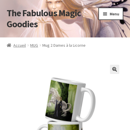
The Fabulous Magic
Aller
Aller
Menu
à
au
Goodies
la
contenu
navigation
Accueil
Accueil
MUG
Mug 2 Dames à la Licorne
Mon compte
Panier
Validation de la commande