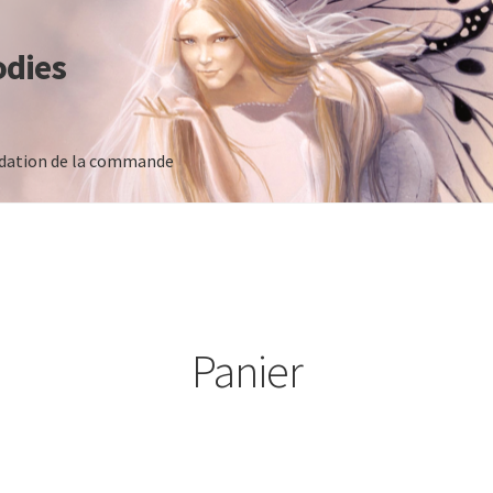
odies
idation de la commande
 commande
Panier