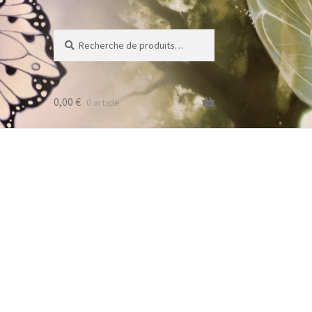
Recherche
Recherche
pour :
0,00
€
0 article