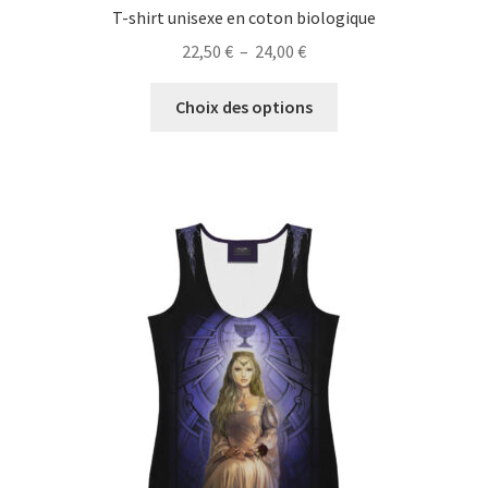
T-shirt unisexe en coton biologique
Plage
22,50
€
–
24,00
€
de
Ce
prix :
Choix des options
produit
22,50 €
a
à
plusieurs
24,00 €
variations.
Les
options
peuvent
être
choisies
sur
la
page
du
produit