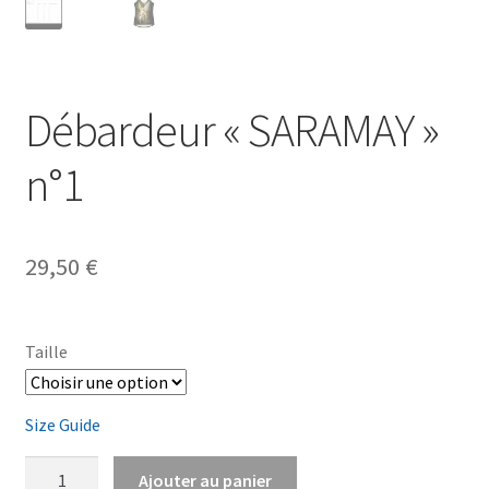
Débardeur « SARAMAY »
n°1
29,50
€
Taille
Size Guide
quantité
Ajouter au panier