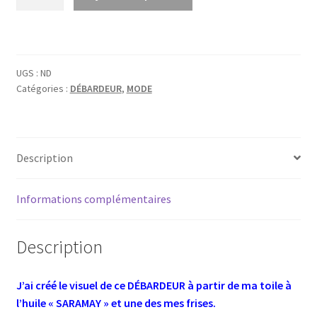
de
Débardeur
«
SARAMAY
UGS :
ND
»
Catégories :
DÉBARDEUR
,
MODE
n°1
Description
Informations complémentaires
Description
J’ai créé le visuel de ce DÉBARDEUR
à partir de ma toile à
l’huile « SARAMAY » et une des mes frises.