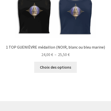
la
page
du
produit
1 TOP GUENIÈVRE médaillon (NOIR, blanc ou bleu marine)
Plage
24,00
€
–
25,50
€
de
Ce
prix :
Choix des options
produit
24,00 €
a
à
plusieurs
25,50 €
variations.
Les
options
peuvent