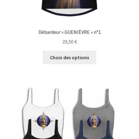
Débardeur « GUENIÈVRE » n°1
29,50
€
Ce
Choix des options
produit
a
plusieurs
variations.
Les
options
peuvent
être
choisies
sur