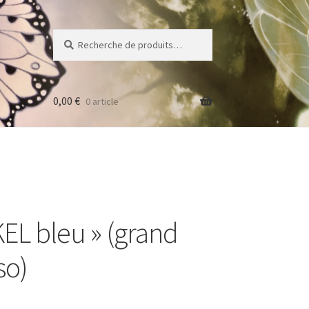
Recherche
Recherche
pour :
0,00
€
0 article
EL bleu » (grand
so)