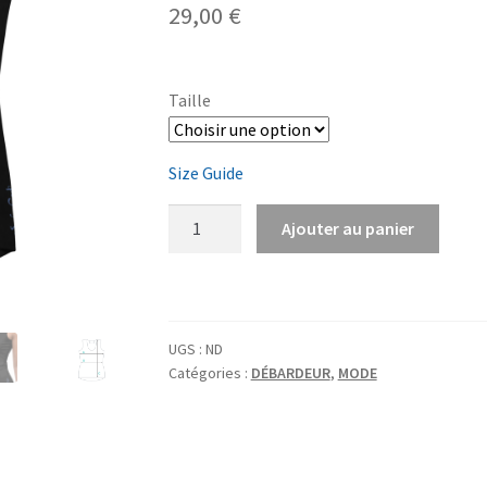
29,00
€
Taille
Size Guide
quantité
Ajouter au panier
de
Débardeur
"TRISKEL
bleu"
UGS :
ND
(grand
Catégories :
DÉBARDEUR
,
MODE
devant
-
recto
verso)