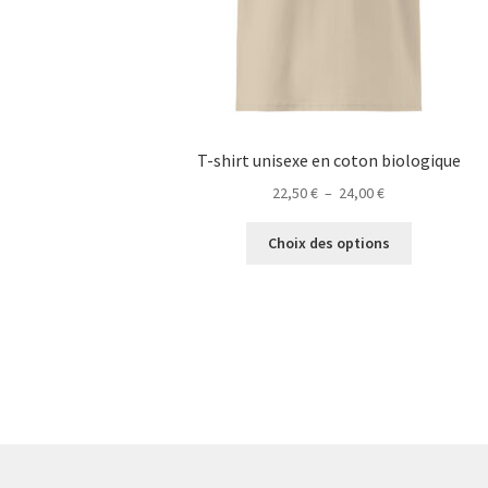
T-shirt unisexe en coton biologique
Plage
22,50
€
–
24,00
€
de
Ce
prix :
Choix des options
produit
22,50 €
a
à
plusieurs
24,00 €
variations.
Les
options
peuvent
être
choisies
sur