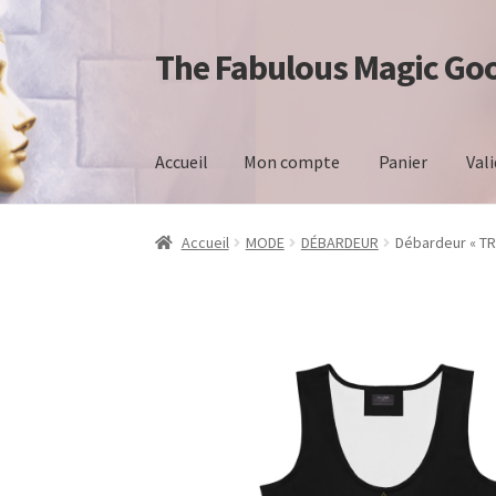
The Fabulous Magic Go
Aller
Aller
à
au
la
contenu
navigation
Accueil
Mon compte
Panier
Val
Accueil
Mon compte
Panier
Validation de la
Accueil
MODE
DÉBARDEUR
Débardeur « TR