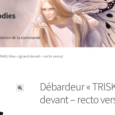
odies
idation de la commande
 commande
ISKEL bleu » (grand devant – recto verso)
Débardeur « TRISK
devant – recto ver