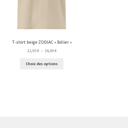
T-shirt beige ZODIAC « Bélier »
Plage
22,50
€
–
24,00
€
de
Ce
prix :
Choix des options
produit
22,50 €
a
à
plusieurs
24,00 €
variations.
Les
options
peuvent
être
choisies
sur