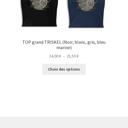
TOP grand TRISKEL (Noir; blanc, gris, bleu
marine)
Plage
24,00
€
–
25,50
€
de
Ce
prix :
Choix des options
produit
24,00 €
a
à
plusieurs
25,50 €
variations.
Les
options
peuvent
être
choisies