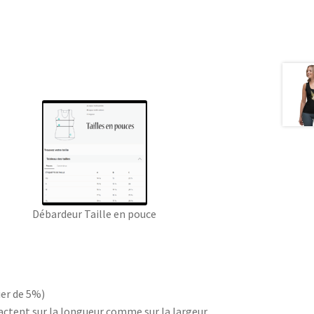
Débardeur Taille en pouce
ier de 5%)
étractent sur la longueur comme sur la largeur