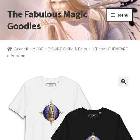
The Fabulous Magic
Aller
Aller
Menu
à
au
Goodies
la
contenu
navigation
Accueil
Accueil
MODE
T-SHIRT Celtic & Fairy
1 T-shirt GUENIEVRE
médaillon
Mon compte
Panier
Validation de la commande