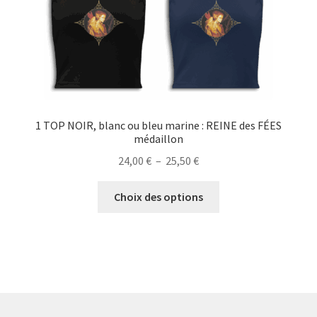
page
du
produit
1 TOP NOIR, blanc ou bleu marine : REINE des FÉES
médaillon
Plage
24,00
€
–
25,50
€
de
Ce
prix :
Choix des options
produit
24,00 €
a
à
plusieurs
25,50 €
variations.
Les
options
peuvent