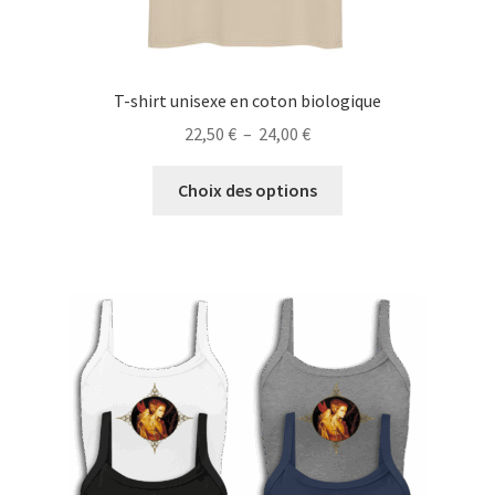
T-shirt unisexe en coton biologique
Plage
22,50
€
–
24,00
€
de
Ce
prix :
Choix des options
produit
22,50 €
a
à
plusieurs
24,00 €
variations.
Les
options
peuvent
être
choisies
sur
la