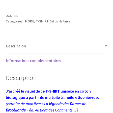
T-
shirt
UGS :
ND
GUENIEVRE
Catégories :
MODE
,
T-SHIRT Celtic & Fairy
médaillon
Description
Informations complémentaires
Description
J’ai créé le visuel de ce T-SHIRT unisexe en coton
biologique
à partir de ma toile à l’huile « Guenièvre ».
(extraite de mon livre «
La légende des Dames de
Brocéliande
» éd. Au Bord des Continents… )