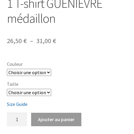
1 T-shirt GUENIEVRE
médaillon
Plage
26,50
€
–
31,00
€
de
prix :
Couleur
26,50 €
à
Taille
31,00 €
Size Guide
quantité
Ajouter au panier
de
1