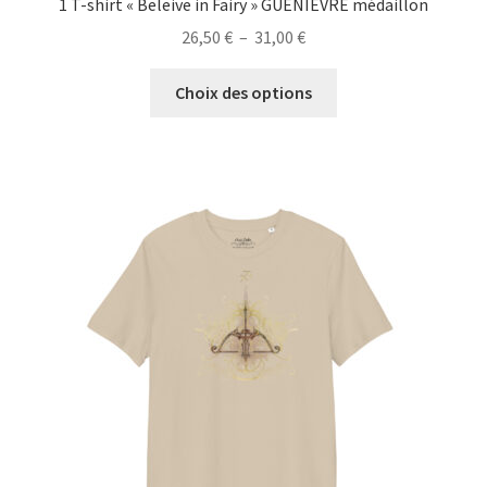
1 T-shirt « Beleive in Fairy » GUENIEVRE médaillon
Plage
26,50
€
–
31,00
€
de
Ce
prix :
Choix des options
produit
26,50 €
a
à
plusieurs
31,00 €
variations.
Les
options
peuvent
être
choisies
sur
la
page
du
produit