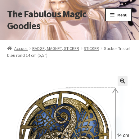
The Fabulous Magic
Aller
Aller
Menu
à
au
Goodies
la
contenu
navigation
Accueil
Accueil
BADGE, MAGNET, STICKER
STICKER
Sticker Triskel
bleu rond 14 cm (5,5″)
Mon compte
Panier
Validation de la commande