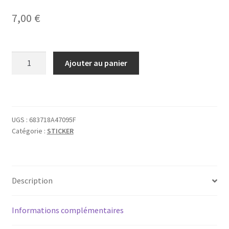
7,00
€
quantité
Ajouter au panier
de
Sticker
Triskel
bleu
UGS :
683718A47095F
rond
Catégorie :
STICKER
14
cm
(5,5")
Description
Informations complémentaires