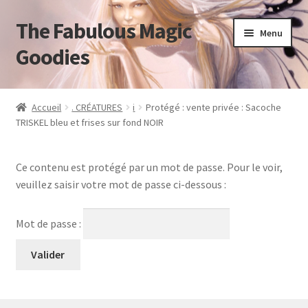
The Fabulous Magic
Aller
Aller
Menu
à
au
Goodies
la
contenu
navigation
Accueil
Accueil
. CRÉATURES
i
Protégé : vente privée : Sacoche
TRISKEL bleu et frises sur fond NOIR
Mon compte
Panier
Ce contenu est protégé par un mot de passe. Pour le voir,
veuillez saisir votre mot de passe ci-dessous :
Validation de la commande
Mot de passe :