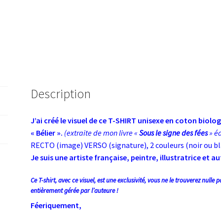
Description
J’ai créé le visuel de ce T-SHIRT unisexe en coton biolo
« Bélier ».
(extraite de mon livre «
Sous le signe des fées
» é
RECTO (image) VERSO (signature), 2 couleurs (noir ou blan
Je suis une artiste française, peintre, illustratrice et a
Ce T-shirt, avec ce visuel, est une exclusivité, vous ne le trouverez nulle
entièrement gérée par l’auteure !
Féeriquement,