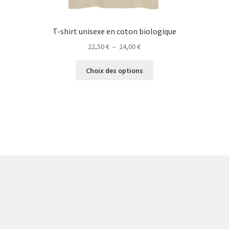
T-shirt unisexe en coton biologique
Plage
22,50
€
–
24,00
€
de
Ce
prix :
Choix des options
produit
22,50 €
a
à
plusieurs
24,00 €
variations.
Les
options
peuvent
être
choisies
sur
la
page
du
produit