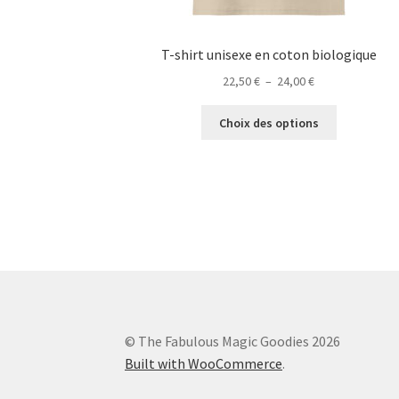
T-shirt unisexe en coton biologique
Plage
22,50
€
–
24,00
€
de
Ce
prix :
Choix des options
produit
22,50 €
a
à
plusieurs
24,00 €
variations.
Les
options
peuvent
être
choisies
sur
la
© The Fabulous Magic Goodies 2026
page
Built with WooCommerce
.
du
produit