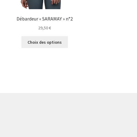
Débardeur « SARAMAY » n°2
29,50
€
Ce
Choix des options
produit
a
plusieurs
variations.
Les
options
peuvent
être
choisies
sur
la
page
du
produit