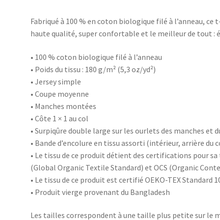
Fabriqué à 100 % en coton biologique filé à l’anneau, ce t
haute qualité, super confortable et le meilleur de tout : 
• 100 % coton biologique filé à l’anneau
• Poids du tissu : 180 g/m² (5,3 oz/yd²)
• Jersey simple
• Coupe moyenne
• Manches montées
• Côte 1 × 1 au col
• Surpiqûre double large sur les ourlets des manches et d
• Bande d’encolure en tissu assorti (intérieur, arrière du c
• Le tissu de ce produit détient des certifications pour 
(Global Organic Textile Standard) et OCS (Organic Cont
• Le tissu de ce produit est certifié OEKO-TEX Standar
• Produit vierge provenant du Bangladesh
Les tailles correspondent à une taille plus petite sur le