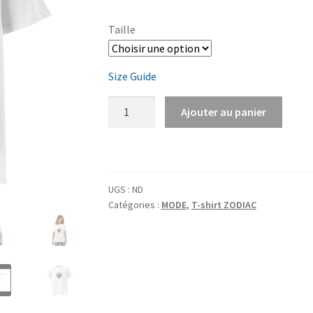
prix :
Taille
22,50 €
à
Size Guide
24,00 €
quantité
Ajouter au panier
de
T-
shirt
unisexe
UGS :
ND
en
Catégories :
MODE
,
T-shirt ZODIAC
coton
biologique