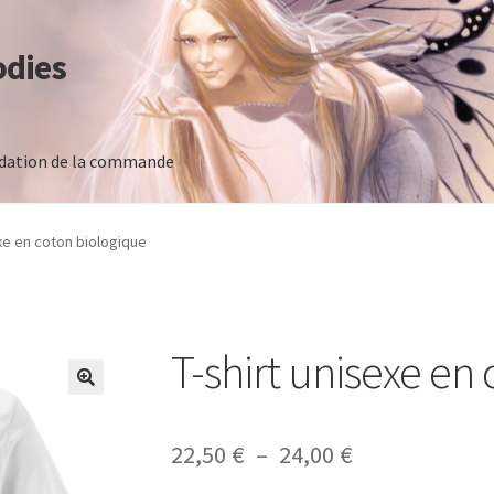
odies
idation de la commande
 commande
exe en coton biologique
T-shirt unisexe en
Plage
22,50
€
–
24,00
€
de