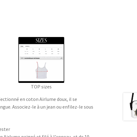
TOP sizes
ectionné en coton Airlume doux, il se
ngue. Associez-le à un jean ou enfilez-le sous
ester
 Airlume peigné et filé à l’anneau, et de 10