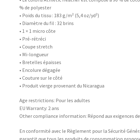
% de polyester
• Poids du tissu : 183 g/m² (5,4 oz/yd²)
• Diamètre du fil : 32 brins
• 1 × 1 micro côte
• Pré-rétréci
• Coupe stretch
• Mi-longueur
• Bretelles épaisses
• Encolure dégagée
• Couture sur le côté
• Produit vierge provenant du Nicaragua
Age restrictions: Pour les adultes
EU Warranty: 2 ans
Other compliance information: Répond aux exigences de 
En conformité avec le Règlement pour la Sécurité Génér
garantit que tous les produits de consommation propos