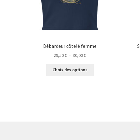
Débardeur côtelé femme
S
Plage
29,50
€
–
30,00
€
de
Ce
prix :
Choix des options
produit
29,50 €
a
à
plusieurs
30,00 €
variations.
Les
options
peuvent
être
choisies
sur