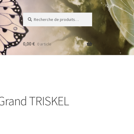
Recherche
Recherche
pour :
0,00
€
0 article
 Grand TRISKEL