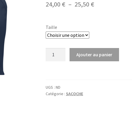
Plage
24,00
€
–
25,50
€
de
prix :
Taille
24,00 €
à
quantité
Ajouter au panier
25,50 €
de
Top
bleu
marine
UGS :
ND
:
Catégorie :
SACOCHE
Grand
TRISKEL
bleu