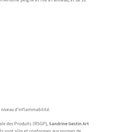
niveau d’inflammabilité.
ale des Produits (RSGP),
Sandrine Gestin Art
és sont sûrs et conformes aux normes de