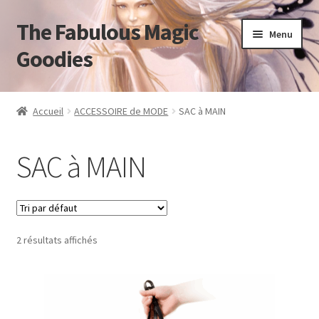
The Fabulous Magic
Aller
Aller
Menu
à
au
Goodies
la
contenu
navigation
Accueil
Accueil
ACCESSOIRE de MODE
SAC à MAIN
Mon compte
SAC à MAIN
Panier
Validation de la commande
2 résultats affichés